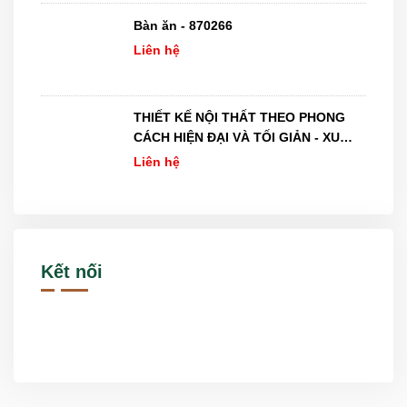
Bàn ăn - 870266
Liên hệ
THIẾT KẾ NỘI THẤT THEO PHONG
CÁCH HIỆN ĐẠI VÀ TỐI GIẢN - XU
HƯỚNG MỚI NHẤT NĂM 2026
Liên hệ
Kết nối