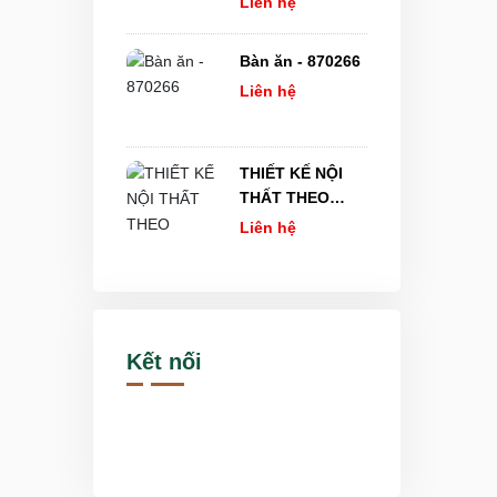
Liên hệ
Bàn ăn - 870266
Liên hệ
THIẾT KẾ NỘI
THẤT THEO
PHONG CÁCH
Liên hệ
HIỆN ĐẠI VÀ TỐI
GIẢN - XU
HƯỚNG MỚI
NHẤT NĂM 2026
Kết nối