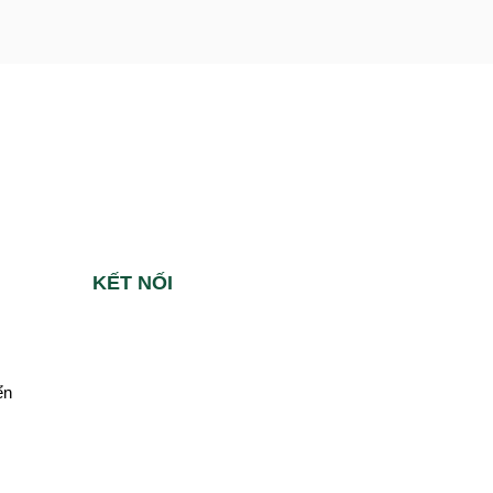
KẾT NỐI
ển