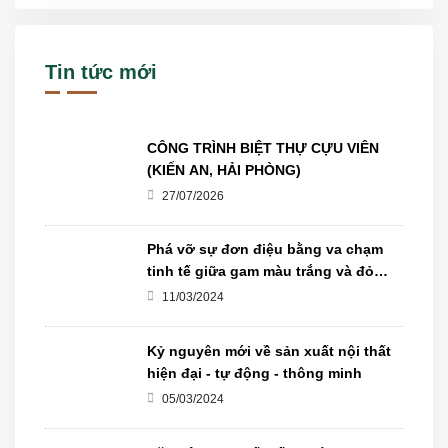
Tin tức mới
CÔNG TRÌNH BIỆT THỰ CỰU VIÊN
(KIẾN AN, HẢI PHÒNG)
27/07/2026
Phá vỡ sự đơn điệu bằng va chạm
tinh tế giữa gam màu trắng và đỏ
trong căn hộ 2 phòng ngủ 118㎡.
11/03/2024
Kỷ nguyên mới về sản xuất nội thất
hiện đại - tự động - thông minh
05/03/2024