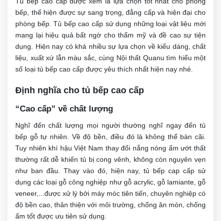
Tủ bếp cao cấp được xem là lựa chọn tốt nhất cho phòng
bếp, thể hiện được sự sang trọng, đẳng cấp và hiện đại cho
phòng bếp. Tủ bếp cao cấp sử dụng những loại vật liệu mới
mang lại hiệu quả bất ngờ cho thẩm mỹ và đề cao sự tiện
dụng. Hiện nay có khá nhiều sự lựa chọn về kiểu dáng, chất
liệu, xuất xứ lẫn màu sắc, cùng Nội thất Quanu tìm hiểu một
số loại tủ bếp cao cấp được yêu thích nhất hiện nay nhé.
Định nghĩa cho tủ bếp cao cấp
“Cao cấp” về chất lượng
Nghĩ đến chất lượng mọi người thường nghĩ ngay đến tủ
bếp gỗ tự nhiên. Về độ bền, điều đó là không thể bàn cãi.
Tuy nhiên khí hậu Việt Nam thay đổi nắng nóng ẩm ướt thất
thường rất dễ khiến tủ bị cong vênh, không còn nguyên vẹn
như ban đầu. Thay vào đó, hiện nay, tủ bếp cap cấp sử
dụng các loại gỗ công nghiệp như ​​gỗ acrylic, gỗ lamiante, gỗ
veneer,...được xử lý bởi máy móc tiên tiến, chuyên nghiệp có
độ bền cao, thân thiện với môi trường, chống ăn mòn, chống
ẩm tốt được ưu tiên sử dụng.