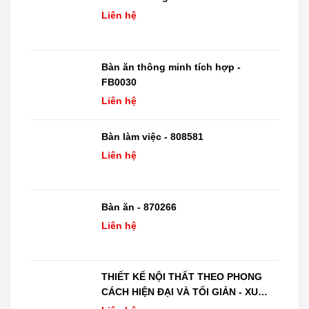
Liên hệ
Bàn ăn thông minh tích hợp -
FB0030
Liên hệ
Bàn làm việc - 808581
Liên hệ
Bàn ăn - 870266
Liên hệ
THIẾT KẾ NỘI THẤT THEO PHONG
CÁCH HIỆN ĐẠI VÀ TỐI GIẢN - XU
HƯỚNG MỚI NHẤT NĂM 2026