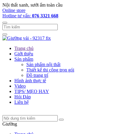
Nội thất xanh, sưởi ấm toàn cầu
Online store
Hotline tư vấn:
076 3321 668
Trang chủ
Giới thiệu
Sản phẩm
Sản phẩm nội thất
Thiết kế thi công trọn gói
Đồ trang trí
Hình ảnh thực tế
Video
TIPS/ MẸO HAY
Hỏi Đáp
Liên hệ
Giường